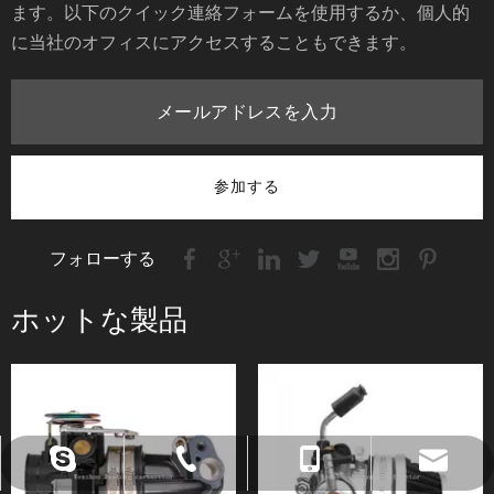
ます。以下のクイック連絡フォームを使用するか、個人的
に当社のオフィスにアクセスすることもできます。
参加する
フォローする
ホットな製品
amy@china-runtong.com
0086-577-65219552
0086- 13706876292
Karenhu87